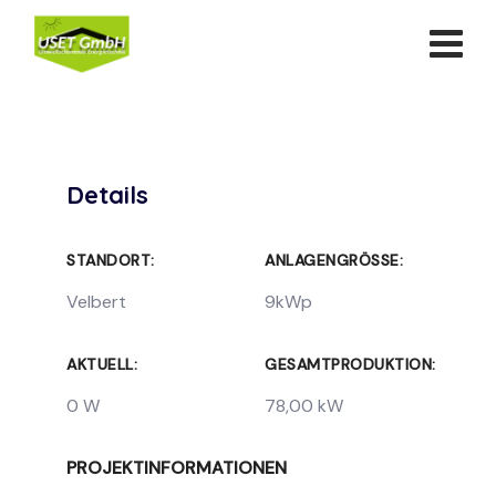
Skip
to
content
Details
STANDORT:
ANLAGENGRÖSSE:
Velbert
9kWp
AKTUELL:
GESAMTPRODUKTION:
0 W
78,00 kW
PROJEKTINFORMATIONEN